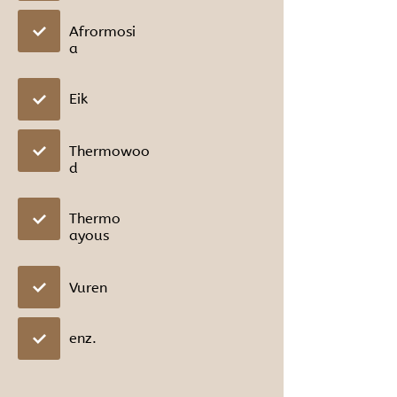
Afrormosi
a
Eik
Thermowoo
d
Thermo
ayous
Vuren
enz.