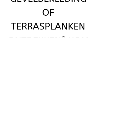
OF
TERRASPLANKEN
ONTDEKKEN? KOM
LANGS IN ONZE
TOONZAAL!