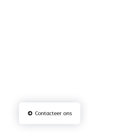
LEIRMAN,
UW SPECIALIST IN
HOUTEN
GEVELBEKLEDING EN
TERRASPLANKEN
Gevelbekleding in hout of
duurzame terrasplanken?
Deze vindt u zeker en vast bij
ons.
Contacteer ons