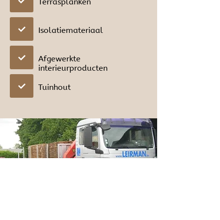
Terrasplanken
Isolatiemateriaal
Afgewerkte
interieurproducten
Tuinhout